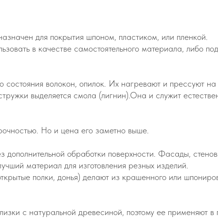
значен для покрытия шпоном, пластиком, или пленкой.
ьзовать в качестве самостоятельного материала, либо по
о состояния волокон, опилок. Их нагревают и прессуют н
стружки выделяется смола (лигнин).Она и служит естеств
очностью. Но и цена его заметно выше.
 дополнительной обработки поверхности. Фасады, стено
лучший материал для изготовления резных изделий.
открытые полки, донья) делают из крашенного или шпони
изки с натуральной древесиной, поэтому ее применяют в 