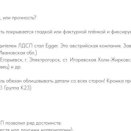
, или прочность?
ть покрывается гладкой или фактурной плёнкой и фиксир
телем ЛДСП стал Egger. Это австрийская компания. Заво
(Ивановская обл.)
. Егорьевск, г. Электрогорск, ст. Игоревская Холм-Жирков
вец) и др.
ль обязан облицовывать детали со всех сторон! Кромка
пр
3
Группа К23
)
 позволил ряд достоинств:
ществ над другими материалами);