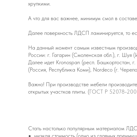
хрупкими.
А что для вас важнее, минимум смол в составе
Далее поверхность ЛДСП ламинируется, то ес
На данный момент самым известным производи
России: г. Гагарин (Смоленская обл.), г. Шуя 
Далее идет Kronospan (респ. Башкортостан, г
(Россия, Республика Коми), Nordeco (г. Черепо
Важно! При производстве мебели производите
открытых участков плиты. (
ГОСТ
Р
52078
-
200
Стать настолько популярным материалом ЛДСП
низкая стоимость (одно из главных преиму